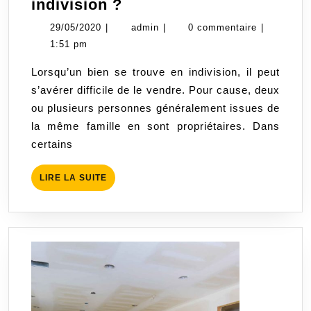
Comment
indivision ?
vendre
29/05/2020
admin
29/05/2020
|
admin
|
0 commentaire
|
un
1:51 pm
terrain
Lorsqu’un bien se trouve en indivision, il peut
en
s’avérer difficile de le vendre. Pour cause, deux
indivision
ou plusieurs personnes généralement issues de
?
la même famille en sont propriétaires. Dans
certains
LIRE
LIRE LA SUITE
LA
SUITE