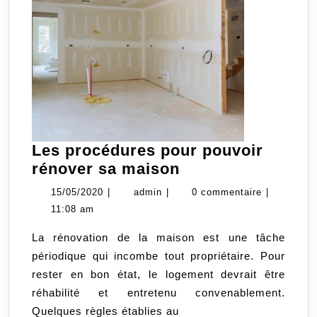
Les procédures pour pouvoir
Les
rénover sa maison
procédures
15/05/2020
admin
15/05/2020
|
admin
|
0 commentaire
|
pour
11:08 am
pouvoir
La rénovation de la maison est une tâche
rénover
périodique qui incombe tout propriétaire. Pour
sa
rester en bon état, le logement devrait être
maison
réhabilité et entretenu convenablement.
Quelques règles établies au