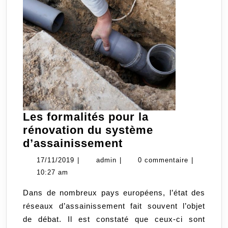
Les formalités pour la
rénovation du système
Les
d’assainissement
formalités
17/11/2019
admin
17/11/2019
|
admin
|
0 commentaire
|
pour
10:27 am
la
Dans de nombreux pays européens, l’état des
rénovation
réseaux d’assainissement fait souvent l’objet
du
de débat. Il est constaté que ceux-ci sont
système