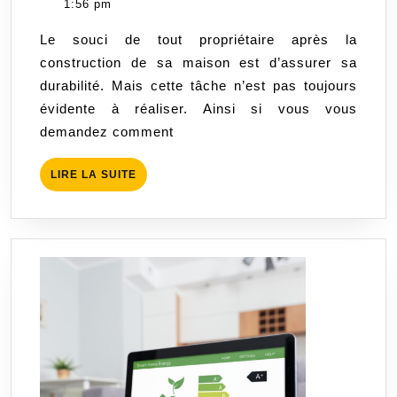
1:56 pm
pour
Le souci de tout propriétaire après la
une
construction de sa maison est d’assurer sa
constructi
durabilité. Mais cette tâche n’est pas toujours
durable
évidente à réaliser. Ainsi si vous vous
demandez comment
LIRE
LIRE LA SUITE
LA
SUITE