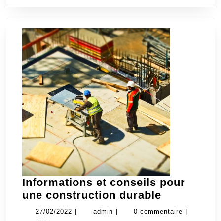
SUITE
Informations et conseils pour
Informatio
une construction durable
et
27/02/2022
admin
27/02/2022
|
admin
|
0 commentaire
|
conseils