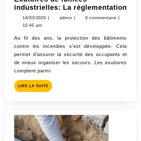
Exu
industrielles: La règlementation
de
14/03/2020
admin
14/03/2020
|
admin
|
0 commentaire
|
fum
10:45 am
indu
Au fil des ans, la protection des bâtiments
La
contre les incendies s’est développée. Cela
règ
permet d’assurer la sécurité des occupants et
de mieux organiser les secours. Les exutoires
comptent parmi
LIRE
LIRE LA SUITE
LA
SUITE