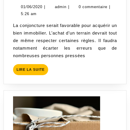
erreurs
01/06/2020
admin
01/06/2020
|
admin
|
0 commentaire
|
à
5:26 am
ne
La conjoncture serait favorable pour acquérir un
pas
bien immobilier. L’achat d’un terrain devrait tout
commettre
de même respecter certaines règles. Il faudra
lors
notamment écarter les erreurs que de
de
nombreuses personnes pressées
l’achat
d’un
LIRE
LIRE LA SUITE
terrain
LA
SUITE