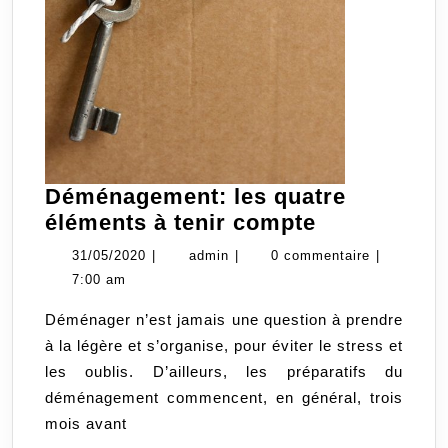
Déménagement: les quatre
Déménagem
éléments à tenir compte
les
31/05/2020
admin
31/05/2020
|
admin
|
0 commentaire
|
quatre
7:00 am
éléments
Déménager n’est jamais une question à prendre
à
à la légère et s’organise, pour éviter le stress et
tenir
les oublis. D’ailleurs, les préparatifs du
compte
déménagement commencent, en général, trois
mois avant