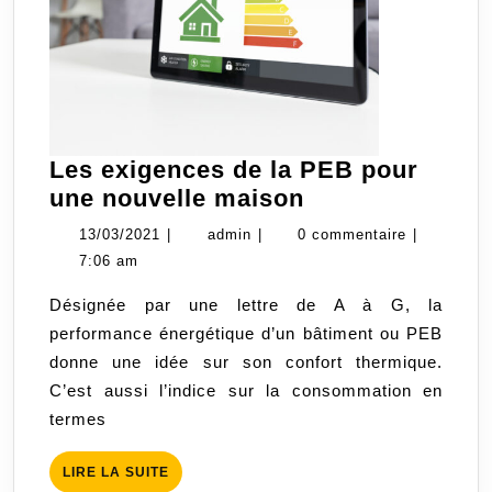
Les exigences de la PEB pour
Les
une nouvelle maison
exigences
13/03/2021
admin
13/03/2021
|
admin
|
0 commentaire
|
de
7:06 am
la
Désignée par une lettre de A à G, la
PEB
performance énergétique d’un bâtiment ou PEB
pour
donne une idée sur son confort thermique.
une
C’est aussi l’indice sur la consommation en
nouvelle
termes
maison
LIRE
LIRE LA SUITE
LA