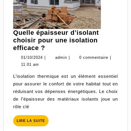
Quelle épaisseur d’isolant
choisir pour une isolation
Quelle
efficace ?
épaisseur
01/10/2024
admin
01/10/2024
|
admin
|
0 commentaire
|
d’isolant
11:01 am
choisir
L’isolation thermique est un élément essentiel
pour
pour assurer le confort de votre habitat tout en
une
réduisant vos dépenses énergétiques. Le choix
isolation
de l’épaisseur des matériaux isolants joue un
efficace
rôle clé
?
LIRE
LIRE LA SUITE
LA