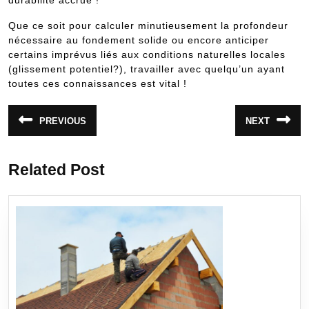
Que ce soit pour calculer minutieusement la profondeur
nécessaire au fondement solide ou encore anticiper
certains imprévus liés aux conditions naturelles locales
(glissement potentiel?), travailler avec quelqu’un ayant
toutes ces connaissances est vital !
Navigation
PREVIOUS
NEXT
Article
Article
de
précédent
suivant
:
:
l’article
Related Post