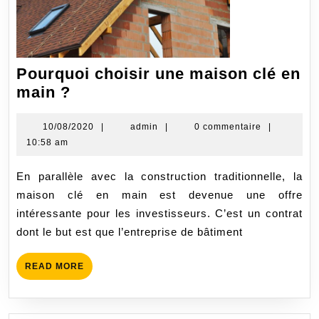
Pourquoi choisir une maison clé en
Pourquoi
main ?
choisir
une
10/08/2020
admin
10/08/2020
|
admin
|
0 commentaire
|
10:58 am
maison
clé
En parallèle avec la construction traditionnelle, la
en
maison clé en main est devenue une offre
main
intéressante pour les investisseurs. C’est un contrat
?
dont le but est que l’entreprise de bâtiment
READ
READ MORE
MORE