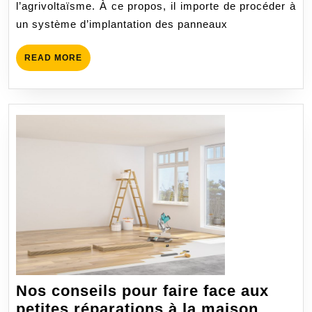
l’agrivoltaïsme. À ce propos, il importe de procéder à
un système d’implantation des panneaux
READ
READ MORE
MORE
Nos conseils pour faire face aux
Nos
petites réparations à la maison