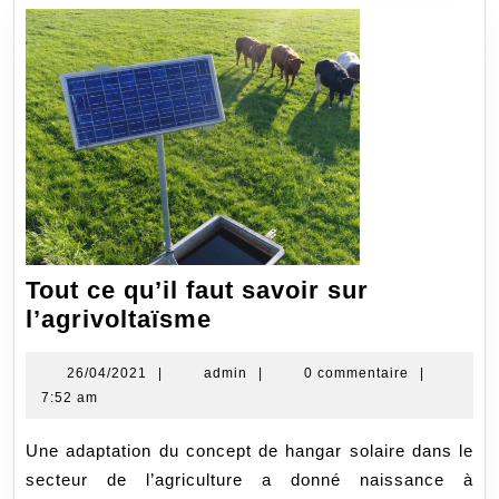
Tout ce qu’il faut savoir sur
Tout
l’agrivoltaïsme
ce
qu’il
26/04/2021
admin
26/04/2021
|
admin
|
0 commentaire
|
7:52 am
faut
savoir
Une adaptation du concept de hangar solaire dans le
sur
secteur de l’agriculture a donné naissance à
l’agrivoltaïsme