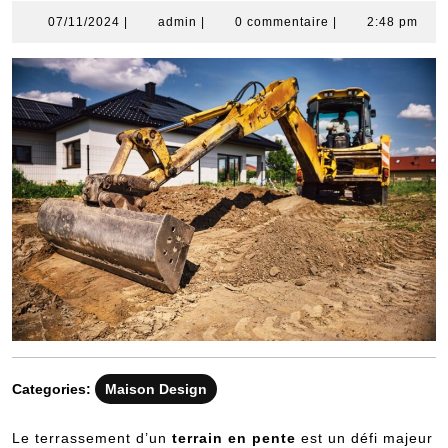
07/11/2024
admin
07/11/2024
|
admin
|
0 commentaire
|
2:48 pm
Categories:
Maison Design
Le terrassement d’un
terrain en pente
est un défi majeur