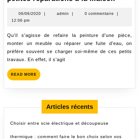
consei
pour
06/06/2020
admin
06/06/2020
|
admin
|
0 commentaire
|
12:06 pm
faire
face
Qu’il s’agisse de refaire la peinture d’une pièce,
aux
monter un meuble ou réparer une fuite d’eau, on
petites
préfère souvent se charger soi-même de ces petits
répara
travaux. En effet, il s’agit
à
la
READ
READ MORE
maiso
MORE
Articles récents
Choisir entre scie électrique et découpeuse
thermique : comment faire le bon choix selon vos