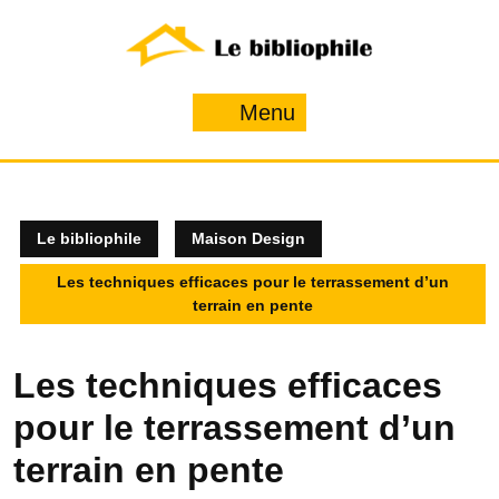
Skip
to
content
Menu
Menu
Le bibliophile
Maison Design
Les techniques efficaces pour le terrassement d’un
terrain en pente
Les techniques efficaces
pour le terrassement d’un
terrain en pente