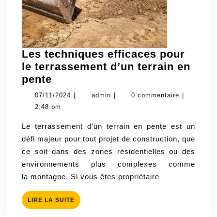
Les techniques efficaces pour
le terrassement d’un terrain en
Les
pente
techniques
07/11/2024
admin
07/11/2024
|
admin
|
0 commentaire
|
efficaces
2:48 pm
pour
Le terrassement d’un terrain en pente est un
le
défi majeur pour tout projet de construction, que
terrassement
ce soit dans des zones résidentielles ou des
d’un
environnements plus complexes comme
terrain
la montagne. Si vous êtes propriétaire
en
pente
LIRE
LIRE LA SUITE
LA