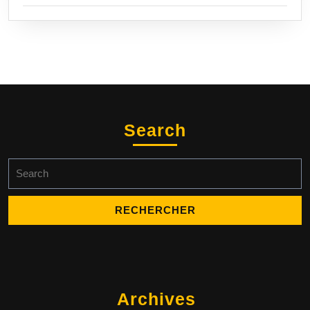
Search
Search
for:
Archives