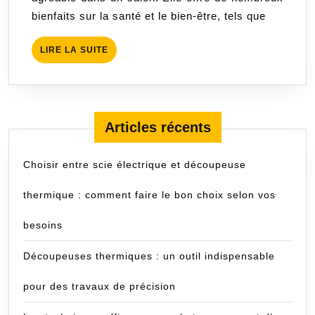
naturelle
bienfaits sur la santé et le bien-être, tels que
dans
votre
LIRE
LIRE LA SUITE
salon
LA
SUITE
Articles récents
Choisir entre scie électrique et découpeuse
thermique : comment faire le bon choix selon vos
besoins
Découpeuses thermiques : un outil indispensable
pour des travaux de précision