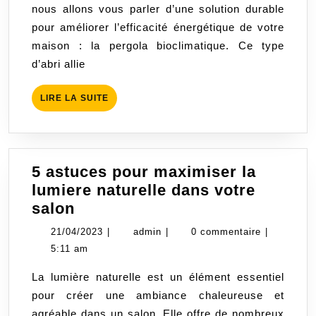
nous allons vous parler d’une solution durable
durable
pour améliorer l’efficacité énergétique de votre
pour
maison : la pergola bioclimatique. Ce type
ameliorer
d’abri allie
l’efficacite
energetique
LIRE
LIRE LA SUITE
de
LA
votre
SUITE
maison
5 astuces pour maximiser la
lumiere naturelle dans votre
5
salon
astuces
21/04/2023
admin
21/04/2023
|
admin
|
0 commentaire
|
pour
5:11 am
maximiser
La lumière naturelle est un élément essentiel
la
pour créer une ambiance chaleureuse et
lumiere
agréable dans un salon. Elle offre de nombreux