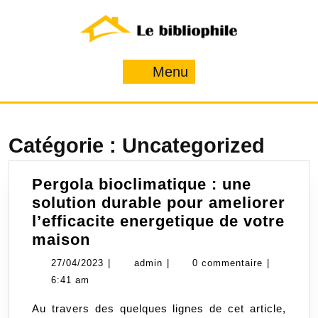
Skip
to
content
Menu
Menu
Catégorie :
Uncategorized
Pergola bioclimatique : une
solution durable pour ameliorer
l’efficacite energetique de votre
Pergola
maison
bioclimatique
27/04/2023
admin
27/04/2023
|
admin
|
0 commentaire
|
:
6:41 am
une
Au travers des quelques lignes de cet article,
solution