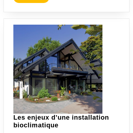
LA
SUITE
Les enjeux d’une installation
Les
bioclimatique
enjeux