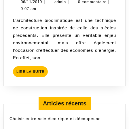
06/11/2019
admin
06/11/2019
|
admin
|
0 commentaire
|
d’une
9:07 am
installation
L’architecture bioclimatique est une technique
bioclimatique
de construction inspirée de celle des siècles
précédents. Elle présente un véritable enjeu
environnemental, mais offre également
l’occasion d’effectuer des économies d’énergie.
En effet, son
LIRE
LIRE LA SUITE
LA
SUITE
Articles récents
Choisir entre scie électrique et découpeuse