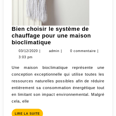
Bien choisir le système de
chauffage pour une maison
Bien
bioclimatique
choisir
03/12/2020
admin
03/12/2020
|
admin
|
0 commentaire
|
le
3:03 pm
système
Une maison bioclimatique représente une
de
conception exceptionnelle qui utilise toutes les
chauffage
ressources naturelles possibles afin de réduire
pour
entièrement sa consommation énergétique tout
une
en limitant son impact environnemental. Malgré
maison
cela, elle
bioclimatique
LIRE
LIRE LA SUITE