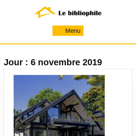
Skip
to
content
Menu
Menu
Jour :
6 novembre 2019