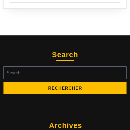
Search
Search
for:
Archives