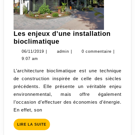
Les enjeux d’une installation
Les
bioclimatique
enjeux
06/11/2019
admin
06/11/2019
|
admin
|
0 commentaire
|
d’une
9:07 am
installation
L’architecture bioclimatique est une technique
bioclimatique
de construction inspirée de celle des siècles
précédents. Elle présente un véritable enjeu
environnemental, mais offre également
l’occasion d’effectuer des économies d’énergie.
En effet, son
LIRE
LIRE LA SUITE
LA