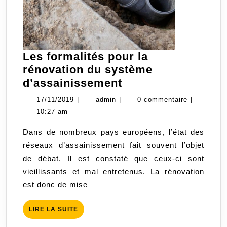
Les formalités pour la
rénovation du système
Les
d’assainissement
formalités
17/11/2019
admin
17/11/2019
|
admin
|
0 commentaire
|
pour
10:27 am
la
Dans de nombreux pays européens, l’état des
rénovation
réseaux d’assainissement fait souvent l’objet
du
de débat. Il est constaté que ceux-ci sont
système
vieillissants et mal entretenus. La rénovation
d’assainissement
est donc de mise
LIRE
LIRE LA SUITE
LA