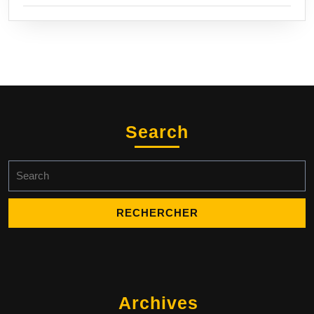
Search
Search
for:
Archives