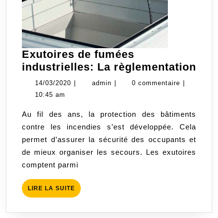
Exutoires de fumées
Exu
industrielles: La règlementation
de
14/03/2020
admin
14/03/2020
|
admin
|
0 commentaire
|
fum
10:45 am
indu
Au fil des ans, la protection des bâtiments
La
contre les incendies s’est développée. Cela
règ
permet d’assurer la sécurité des occupants et
de mieux organiser les secours. Les exutoires
comptent parmi
LIRE
LIRE LA SUITE
LA
SUITE