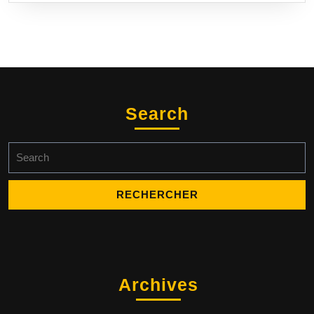
Search
Search
for:
Archives